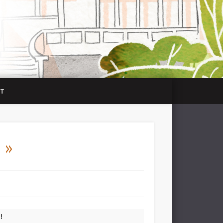
CT
y »
!