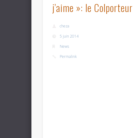
j’aime »: le Colporteur
cheza
5 juin 2014
News
Permalink