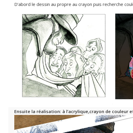
D’abord le dessin au propre au crayon puis recherche cou
Ensuite la réalisation: à l’acrylique,crayon de couleur e