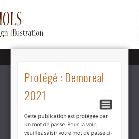
SHOWREEL / DEMOREEL
LINKTREE / CONTACT
LAYOUT POSING
MY ART
ABOUT
NEWS
Lison Sabiols
Protégé : Demoreal
Animation
2021
Cette publication est protégée par
un mot de passe. Pour la voir,
veuillez saisir votre mot de passe ci-