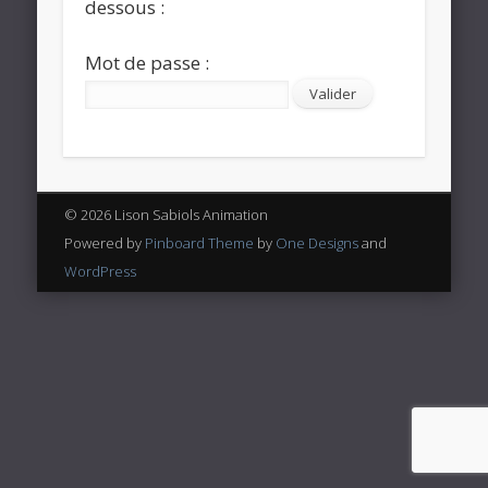
dessous :
Mot de passe :
© 2026 Lison Sabiols Animation
Powered by
Pinboard Theme
by
One Designs
and
WordPress