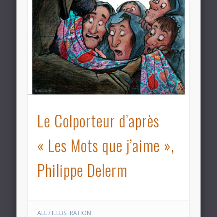
Le Colporteur d’après
« Les Mots que j’aime »,
Philippe Delerm
ALL
/
ILLUSTRATION