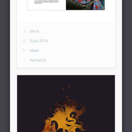
cheza
5 juin 2014
News
Permalink