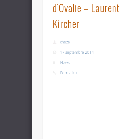
d’Ovalie – Laurent
Kircher
cheza
17 septembre 2014
News
Permalink