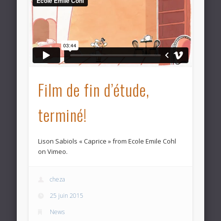
Film de fin d’étude,
terminé!
Lison Sabiols « Caprice » from Ecole Emile Cohl
on Vimeo.
cheza
25 juin 2015
News