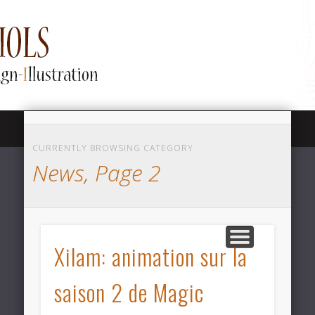
SHOWREEL / DEMOREEL
LINKTREE / CONTACT
LAYOUT POSING
MY ART
ABOUT
NEWS
Lison Sabiols
CURRENTLY BROWSING CATEGORY
News, Page 2
Animation
Xilam: animation sur la
saison 2 de Magic