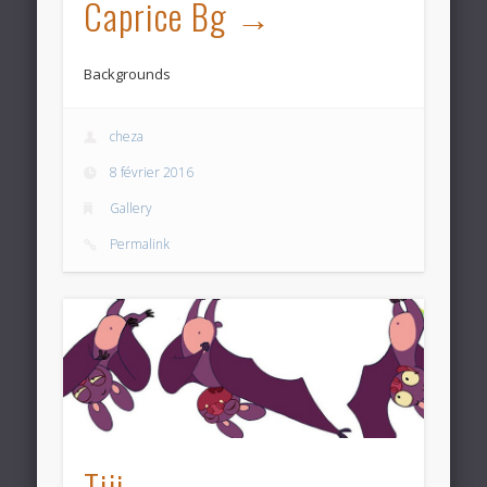
Caprice Bg
Backgrounds
cheza
8 février 2016
Gallery
Permalink
Tiji